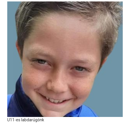
U11-es labdarúgónk